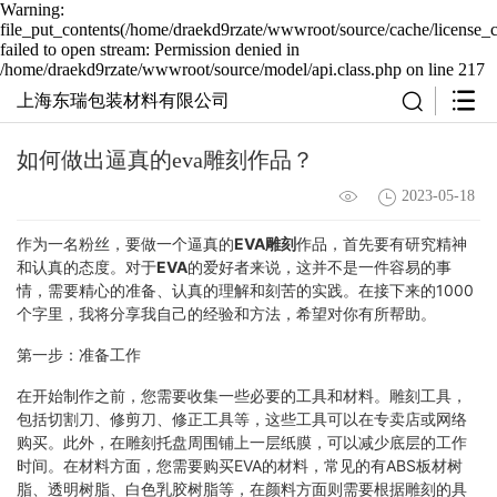
Warning:
file_put_contents(/home/draekd9rzate/wwwroot/source/cache/license_
failed to open stream: Permission denied in
/home/draekd9rzate/wwwroot/source/model/api.class.php on line 217
上海东瑞包装材料有限公司
如何做出逼真的eva雕刻作品？
2023-05-18
作为一名粉丝，要做一个逼真的
EVA雕刻
作品，首先要有研究精神
和认真的态度。对于
EVA
的爱好者来说，这并不是一件容易的事
情，需要精心的准备、认真的理解和刻苦的实践。在接下来的1000
个字里，我将分享我自己的经验和方法，希望对你有所帮助。
第一步：准备工作
在开始制作之前，您需要收集一些必要的工具和材料。雕刻工具，
包括切割刀、修剪刀、修正工具等，这些工具可以在专卖店或网络
购买。此外，在雕刻托盘周围铺上一层纸膜，可以减少底层的工作
时间。在材料方面，您需要购买EVA的材料，常见的有ABS板材树
脂、透明树脂、白色乳胶树脂等，在颜料方面则需要根据雕刻的具