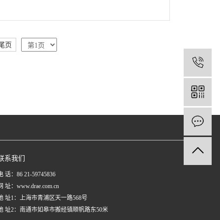
尾页
1
联系我们
电 话：86 21-59745836
网 址：www.drae.com.cn
地 址1：上海市青浦区天一路568号
地 址2：南通市如皋市搬经镇顺帆路东50米