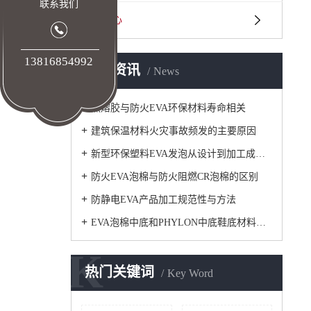
联系我们
技术中心
N
13816854992
新闻资讯
News
热熔胶与防火EVA环保材料寿命相关
建筑保温材料火灾事故频发的主要原因
新型环保塑料EVA发泡从设计到加工成型步骤
防火EVA泡棉与防火阻燃CR泡棉的区别
防静电EVA产品加工规范性与方法
EVA泡棉中底和PHYLON中底鞋底材料基本知识
K
热门关键词
Key Word