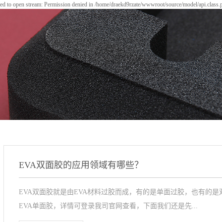
led to open stream: Permission denied in /home/draekd9rzate/wwwroot/source/model/api.class.
EVA双面胶的应用领域有哪些？
EVA双面胶就是由EVA材料过胶而成，有的是单面过胶，也有的是
EVA单面胶，详情可登录我司官网查看，下面我们还是先...