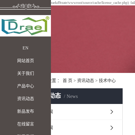
Warning: file_put_contents(/home/draekd9rzate/wwwroot/source/cache/license_cache.php): fai
EN
网站首页
关于我们
您当前的位置 ：
首 页
>
资讯动态
>
技术中心
产品中心
N
资讯动态
News
资讯动态
新品发布
公司新闻
在线留言
行业新闻