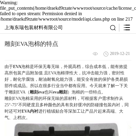
Warning:
file_put_contents(/home/draekd9rzate/wwwroot/source/cache/license_
failed to open stream: Permission denied in
/home/draekd9rzate/wwwroot/source/model/api.class.php on line 217
上海东瑞包装材料有限公司
雕刻EVA泡棉的特点
2019-12-21
由于
EVA
泡棉是环保无毒无味，外观高档，综合成本低，能有效提
高所包装产品附加值.且EVA泡棉弹性大，抗冲击能力强，密封性
好，耐化学腐蚀，耐油耐氧化能力强，能安全有效的保护各类易损
部件或成品。所以在很多行业当中都有应用。今天就来了解一下关
于雕刻EVA（
雕刻eva
也叫
eva雕刻
）泡棉的一些特点。
雕刻EVA泡棉采用的环保无味的原材料，可根据客户需求制作从
25°-75°不同硬度且多种颜色的具有良好缓冲的防碰撞包装内衬，同
时还可对
EVA内衬
进行植绒贴合等深加工让产品片起来高端、大
气、上档次。