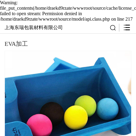
Warning:
file_put_contents(/home/draekd9rzate/wwwroot/source/cache/license_
failed to open stream: Permission denied in
/home/draekd9rzate/wwwroot/source/model/api.class.php on line 217
上海东瑞包装材料有限公司
EVA加工