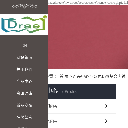
Warning: file_put_contents(/home/draekd9rzate/wwwroot/source/cache/license_cache.php): fai
EN
网站首页
关于我们
您当前的位置 ：
首 页
>
产品中心
>
双色EVA复合内衬
产品中心
P
产品中心
Product
资讯动态
新品发布
EVA雕刻内衬
在线留言
EVA工具内衬