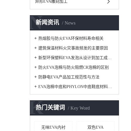
异形EVA雕刻加工
N
新闻资讯
News
热熔胶与防火EVA环保材料寿命相关
建筑保温材料火灾事故频发的主要原因
新型环保塑料EVA发泡从设计到加工成型步骤
防火EVA泡棉与防火阻燃CR泡棉的区别
防静电EVA产品加工规范性与方法
EVA泡棉中底和PHYLON中底鞋底材料基本知识
K
热门关键词
Key Word
无味EVA内衬
双色EVA