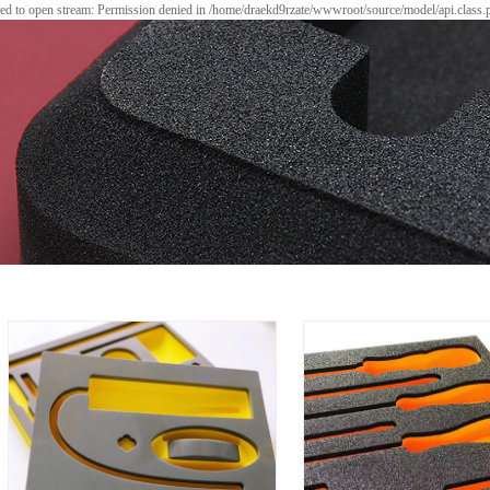
led to open stream: Permission denied in /home/draekd9rzate/wwwroot/source/model/api.class.