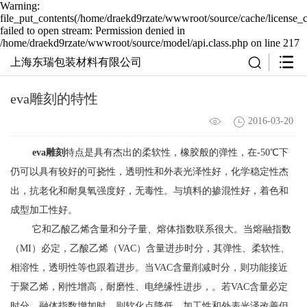
Warning:
file_put_contents(/home/draekd9rzate/wwwroot/source/cache/license_
failed to open stream: Permission denied in
/home/draekd9rzate/wwwroot/source/model/api.class.php on line 217
上海东瑞包装材料有限公司
eva雕刻的特性
2016-03-20
eva雕刻
特点是具有杰出的柔软性，橡胶般的弹性，在-50℃下
仍可以具有较好的可挠性，透明性和外表光泽性好，化学稳定性杰
出，抗老化和耐臭氧强度好，无毒性。与填料的掺混性好，着色和
成型加工性好。
它和乙酸乙烯含量和分子量、熔体指数联系很大。当熔融指数
（MI）必定，乙酸乙烯（VAC）含量进步时分，其弹性、柔软性、
相溶性，透明性等也跟着进步。当VAC含量削减时分，则功能接近
于聚乙烯，刚性增高，耐磨性、电绝缘性进步，。若VAC含量必定
时分，融体指数增加时，则软化点降低，加工性和外表光泽改善但