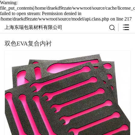
Warning:
file_put_contents(/home/draekd9rzate/wwwroot/source/cache/license_
failed to open stream: Permission denied in
/home/draekd9rzate/wwwroot/source/model/api.class.php on line 217
上海东瑞包装材料有限公司
双色EVA复合内衬