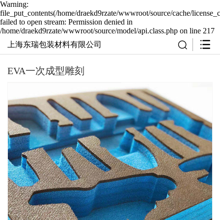
Warning:
file_put_contents(/home/draekd9rzate/wwwroot/source/cache/license_
failed to open stream: Permission denied in
/home/draekd9rzate/wwwroot/source/model/api.class.php on line 217
上海东瑞包装材料有限公司
EVA一次成型雕刻